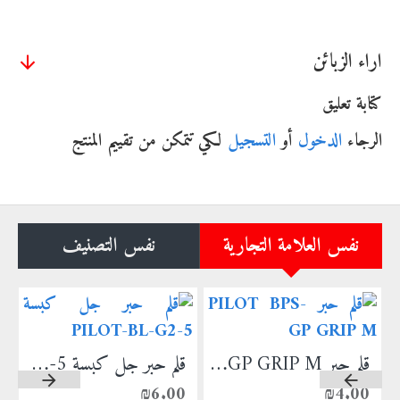
اراء الزبائن
كتابة تعليق
الرجاء
الدخول
أو
التسجيل
لكي تتمكن من تقييم المنتج
نفس العلامة التجارية
نفس التصنيف
PIL
قلم حبر PILOT BPS-GP GRIP M
قلم حبر جل كبسة PILOT-BL-G2-5
0
₪6.00
₪4.00