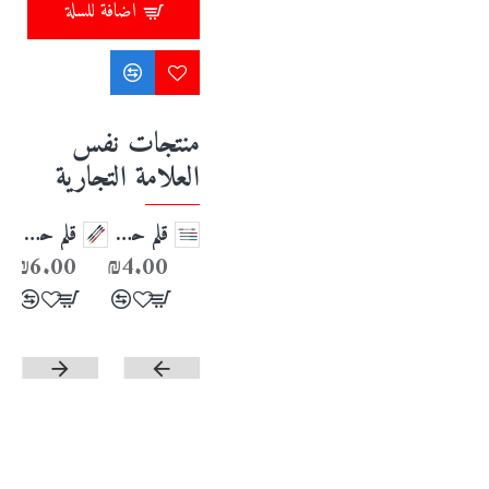
اضافة للسلة
منتجات نفس
العلامة التجارية
علبة رصاصات تعبئة PILOT HB 0.7
علبة رصاصات تعبئة PILOT 0.5 HB
قلم حبر PILOT BPS-GP GRIP M
قلم حبر جل كبسة PILOT-BL-G2-5
₪6.00
₪4.00
₪2.00
₪2.00