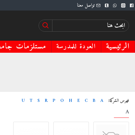
تواصل معنا
تلزمات جامعية
الرئيسية
العودة للمدرسة
U
T
S
R
P
O
H
E
C
B
A
فهرس الشركة:
A