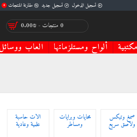
تسجيل الدخول
تسجيل جديد
مقارنة المنتجات
0
0 منتجات - ₪0.00
كتبية
ألواح ومستلزماتها
العاب ووسائل 
صمغ وتبكس
محايات وبرايات
الات حاسبة
ولاصق سريع
ومساطر
علمية وعادية