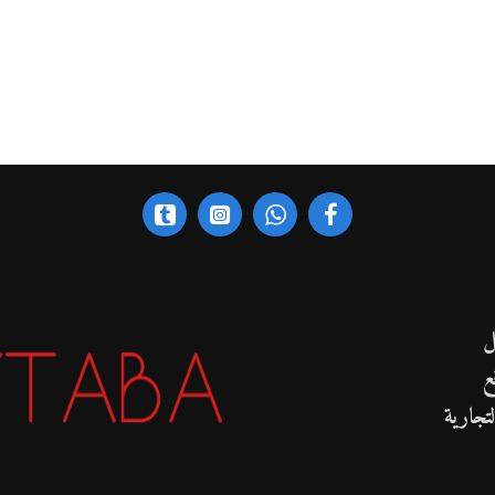
ل
ع
تجارية